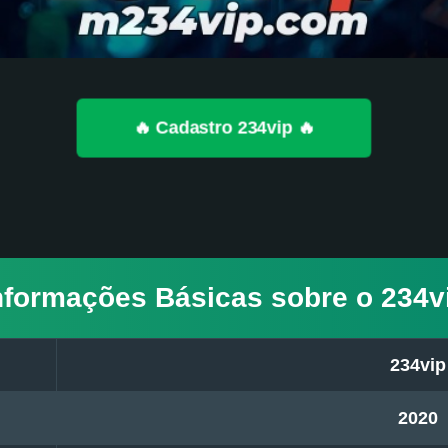
🔥 Cadastro 234vip 🔥
nformações Básicas sobre o 234v
234vip
2020