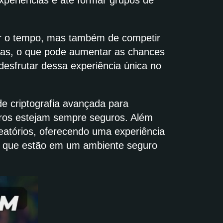
experiências e até formar grupos de
r o tempo, mas também de competir
icas, o que pode aumentar as chances
desfrutar dessa experiência única no
 de criptografia avançada para
iros estejam sempre seguros. Além
leatórios, oferecendo uma experiência
do que estão em um ambiente seguro