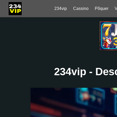
234vip
Cassino
Pôquer
V
234vip - Des